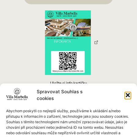
Uložte si info kartičku
do peněženky v mobilu.
Spravovat Souhlas s
Stačí kliknout na obrázek
cookies
Abychom poskytli co nejlepší služby, používáme k ukládání a/nebo
Villa Marbella 5
přístupu k informacím o zařízení, technologie jako jsou soubory cookies.
Av. Europa, 1101
Souhlas s těmito technologiemi nám umožní zpracovávat údaje, jako je
chování při procházení nebo jedinečná ID na tomto webu. Nesouhlas
38660 Costa Adeje
nebo odvolání souhlasu může nepříznivě ovlivnit určité vlastnosti a
Santa Cruz de Tenerife