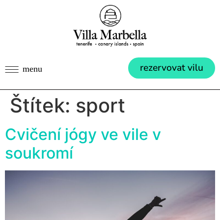
rezervovat vilu
Štítek:
sport
Cvičení jógy ve vile v
soukromí